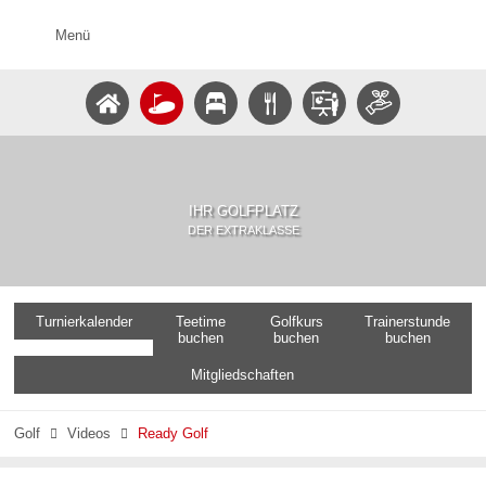
Menü
IHR GOLFPLATZ
DER EXTRAKLASSE
Turnierkalender
Teetime
Golfkurs
Trainerstunde
buchen
buchen
buchen
Mitgliedschaften
Golf
Videos
Ready Golf

