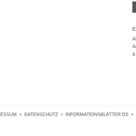
E
A
A
&
RESSUM
DATENSCHUTZ
INFORMATIONSBLÄTTER DS