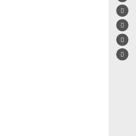


