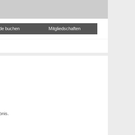
nde buchen
Mitgliedschaften
bnis.