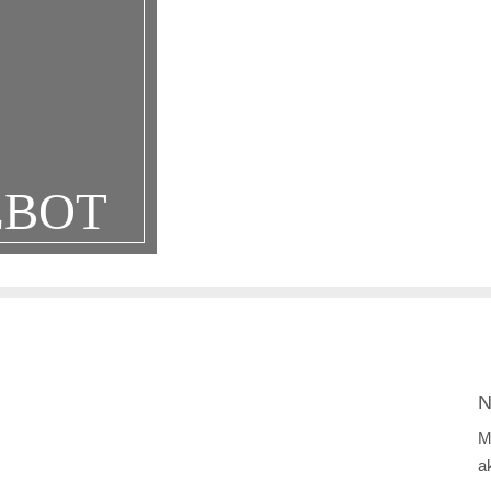
EBOT
N
M
a