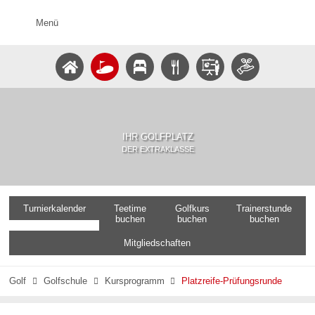
Menü
IHR GOLFPLATZ
DER EXTRAKLASSE
Turnierkalender
Teetime
Golfkurs
Trainerstunde
buchen
buchen
buchen
Mitgliedschaften
Golf
Golfschule
Kursprogramm
Platzreife-Prüfungsrunde


