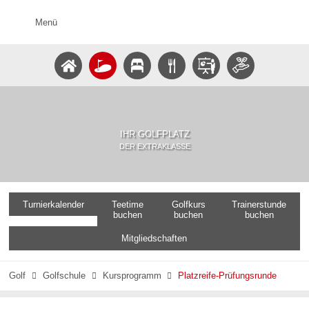
Menü
IHR GOLFPLATZ
DER EXTRAKLASSE
Turnierkalender
Teetime
Golfkurs
Trainerstunde
buchen
buchen
buchen
Mitgliedschaften
Golf
Golfschule
Kursprogramm
Platzreife-Prüfungsrunde


