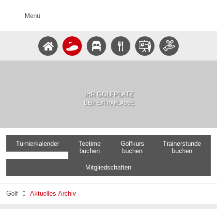
Menü
IHR GOLFPLATZ
DER EXTRAKLASSE
Turnierkalender
Teetime
Golfkurs
Trainerstunde
buchen
buchen
buchen
Mitgliedschaften
Golf
Aktuelles-Archiv
