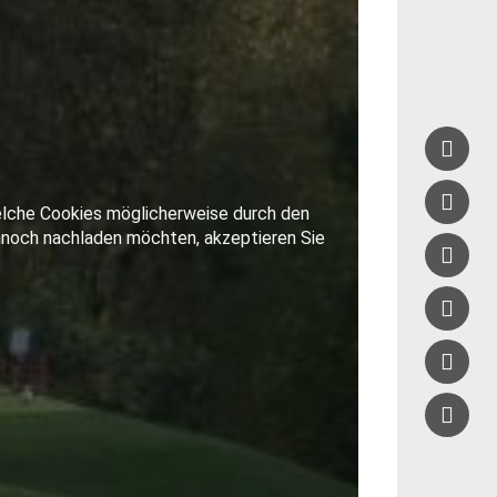




