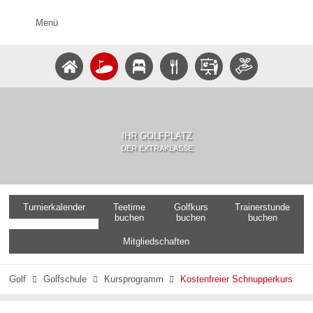
Menü
IHR GOLFPLATZ
DER EXTRAKLASSE
Turnierkalender
Teetime
Golfkurs
Trainerstunde
buchen
buchen
buchen
Mitgliedschaften
Golf
Golfschule
Kursprogramm
Kostenfreier Schnupperkurs


