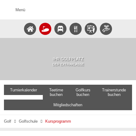
Menü
IHR GOLFPLATZ
DER EXTRAKLASSE
Turnierkalender
Teetime
Golfkurs
Trainerstunde
buchen
buchen
buchen
Mitgliedschaften
Golf
Golfschule
Kursprogramm

