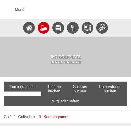
Menü
IHR GOLFPLATZ
DER EXTRAKLASSE
Turnierkalender
Teetime
Golfkurs
Trainerstunde
buchen
buchen
buchen
Mitgliedschaften
Golf
Golfschule
Kursprogramm

