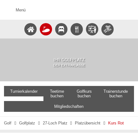
Menü
IHR GOLFPLATZ
DER EXTRAKLASSE
Turnierkalender
Teetime
Golfkurs
Trainerstunde
buchen
buchen
buchen
Mitgliedschaften
Golf
Golfplatz
27-Loch Platz
Platzübersicht
Kurs Rot



