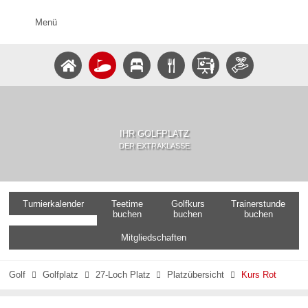
Menü
IHR GOLFPLATZ
DER EXTRAKLASSE
Turnierkalender
Teetime
Golfkurs
Trainerstunde
buchen
buchen
buchen
Mitgliedschaften
Golf
Golfplatz
27-Loch Platz
Platzübersicht
Kurs Rot



