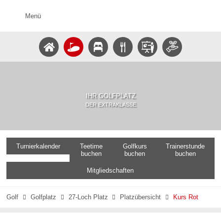
Menü
IHR GOLFPLATZ
DER EXTRAKLASSE
Turnierkalender
Teetime
Golfkurs
Trainerstunde
buchen
buchen
buchen
Mitgliedschaften
Golf
Golfplatz
27-Loch Platz
Platzübersicht
Kurs Rot



