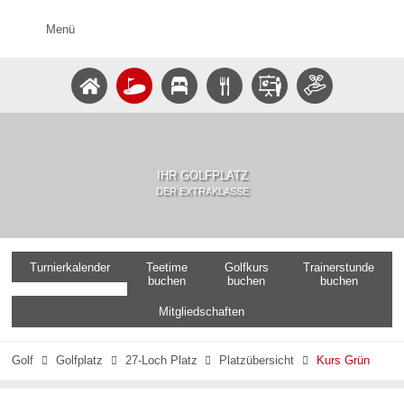
Menü
IHR GOLFPLATZ
DER EXTRAKLASSE
Turnierkalender
Teetime
Golfkurs
Trainerstunde
buchen
buchen
buchen
Mitgliedschaften
Golf
Golfplatz
27-Loch Platz
Platzübersicht
Kurs Grün



