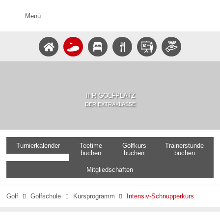
Menü
IHR GOLFPLATZ
DER EXTRAKLASSE
Turnierkalender
Teetime
Golfkurs
Trainerstunde
buchen
buchen
buchen
Mitgliedschaften
Golf
Golfschule
Kursprogramm
Intensiv-Schnupperkurs


