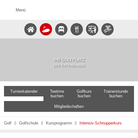
Menü
IHR GOLFPLATZ
DER EXTRAKLASSE
Turnierkalender
Teetime
Golfkurs
Trainerstunde
buchen
buchen
buchen
Mitgliedschaften
Golf
Golfschule
Kursprogramm
Intensiv-Schnupperkurs


