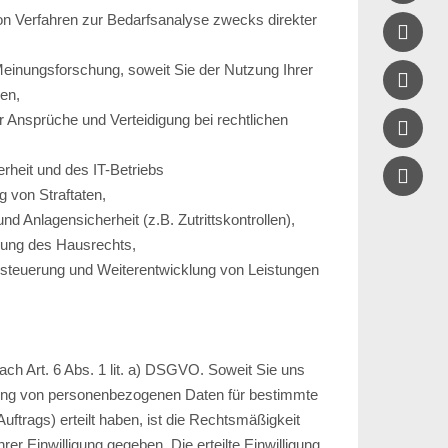
on Verfahren zur Bedarfsanalyse zwecks direkter

einungsforschung, soweit Sie der Nutzung Ihrer

ben,
 Ansprüche und Verteidigung bei rechtlichen

erheit und des IT-Betriebs

g von Straftaten,
 Anlagensicherheit (z.B. Zutrittskontrollen),
lung des Hausrechts,
teuerung und Weiterentwicklung von Leistungen
nach Art. 6 Abs. 1 lit. a) DSGVO. Soweit Sie uns
itung von personenbezogenen Daten für bestimmte
trags) erteilt haben, ist die Rechtsmäßigkeit
rer Einwilligung gegeben. Die erteilte Einwilligung