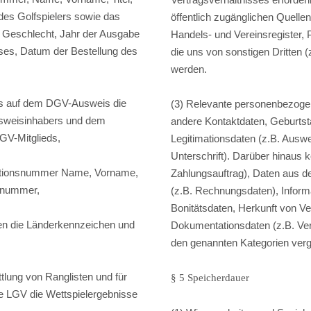
des Golfspielers sowie das
öffentlich zugänglichen Quelle
 Geschlecht, Jahr der Ausgabe
Handels- und Vereinsregister, 
ses, Datum der Bestellung des
die uns von sonstigen Dritten (
,
werden.
ens auf dem DGV-Ausweis die
(3) Relevante personenbezoge
usweisinhabers und dem
andere Kontaktdaten, Geburtst
V-Mitglieds,
Legitimationsdaten (z.B. Auswe
Unterschrift). Darüber hinaus 
fikationsnummer Name, Vorname,
Zahlungsauftrag), Daten aus de
ubnummer,
(z.B. Rechnungsdaten), Informat
Bonitätsdaten, Herkunft von V
zen die Länderkennzeichen und
Dokumentationsdaten (z.B. Ve
den genannten Kategorien verg
ttlung von Ranglisten und für
§ 5 Speicherdauer
e LGV die Wettspielergebnisse