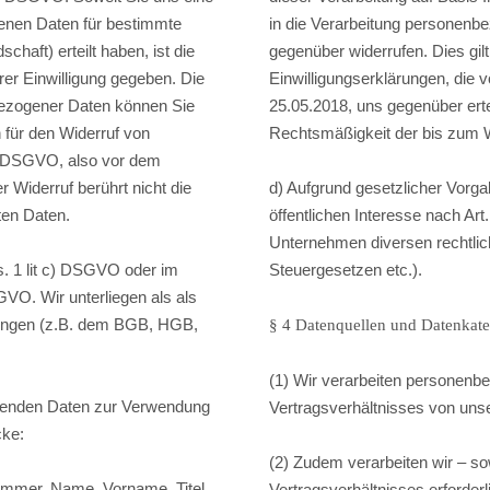
genen Daten für bestimmte
in die Verarbeitung personenb
haft) erteilt haben, ist die
gegenüber widerrufen. Dies gil
rer Einwilligung gegeben. Die
Einwilligungserklärungen, die
nbezogener Daten können Sie
25.05.2018, uns gegenüber ertei
h für den Widerruf von
Rechtsmäßigkeit der bis zum 
er DSGVO, also vor dem
r Widerruf berührt nicht die
d) Aufgrund gesetzlicher Vorga
ten Daten.
öffentlichen Interesse nach Art
Unternehmen diversen rechtli
s. 1 lit c) DSGVO oder im
Steuergesetzen etc.).
SGVO. Wir unterliegen als als
htungen (z.B. dem BGB, HGB,
§ 4 Datenquellen und Datenkate
(1) Wir verarbeiten personenb
lgenden Daten zur Verwendung
Vertragsverhältnisses von uns
cke:
(2) Zudem verarbeiten wir – so
mmer, Name, Vorname, Titel,
Vertragsverhältnisses erforder