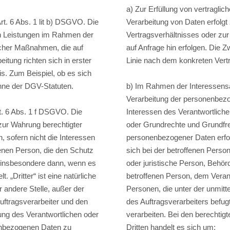
a) Zur Erfüllung von vertraglic
Art. 6 Abs. 1 lit b) DSGVO. Die
Verarbeitung von Daten erfolg
on Leistungen im Rahmen der
Vertragsverhältnisses oder zu
licher Maßnahmen, die auf
auf Anfrage hin erfolgen. Die Z
itung richten sich in erster
Linie nach dem konkreten Vertr
s. Zum Beispiel, ob es sich
nne der DGV-Statuten.
b) Im Rahmen der Interessens
Verarbeitung der personenbezo
. 6 Abs. 1 f DSGVO. Die
Interessen des Verantwortlichen
zur Wahrung berechtigter
oder Grundrechte und Grundfre
, sofern nicht die Interessen
personenbezogener Daten erfo
fenen Person, die den Schutz
sich bei der betroffenen Person 
 insbesondere dann, wenn es
oder juristische Person, Behörd
. „Dritter“ ist eine natürliche
betroffenen Person, dem Veran
r andere Stelle, außer der
Personen, die unter der unmitt
uftragsverarbeiter und den
des Auftragsverarbeiters befu
ung des Verantwortlichen oder
verarbeiten. Bei den berechtig
nenbezogenen Daten zu
Dritten handelt es sich um: