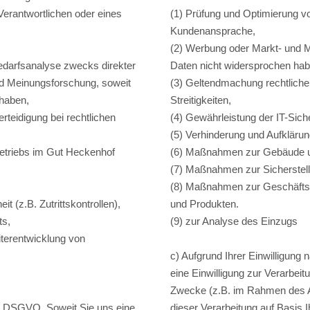
Verantwortlichen oder eines
(1) Prüfung und Optimierung v
Kundenansprache,
(2) Werbung oder Markt- und M
edarfsanalyse zwecks direkter
Daten nicht widersprochen ha
nd Meinungsforschung, soweit
(3) Geltendmachung rechtlicher
 haben,
Streitigkeiten,
teidigung bei rechtlichen
(4) Gewährleistung der IT-Sich
(5) Verhinderung und Aufklärun
Betriebs im Gut Heckenhof
(6) Maßnahmen zur Gebäude und
(7) Maßnahmen zur Sicherstel
(8) Maßnahmen zur Geschäftss
 (z.B. Zutrittskontrollen),
und Produkten.
ts,
(9) zur Analyse des Einzugs
terentwicklung von
c) Aufgrund Ihrer Einwilligung 
eine Einwilligung zur Verarbe
Zwecke (z.B. im Rahmen des Auf
t a) DSGVO. Soweit Sie uns eine
dieser Verarbeitung auf Basis Ih