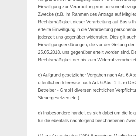
Einwilligung zur Verarbeitung von personenbezo
Zwecke (z.B. im Rahmen des Antrags auf Mitgliedsc
Rechtsmäßigkeit dieser Verarbeitung auf Basis Ih
erteilte Einwilligung in die Verarbeitung persone
jederzeit uns gegenüber widerrufen. Dies gilt auc
Einwilligungserklärungen, die vor der Geltung d
25.05.2018, uns gegenüber erteilt worden sind. De
Rechtsmäßigkeit der bis zum Widerruf verarbeite
c) Aufgrund gesetzlicher Vorgaben nach Art. 6 Ab
öffentlichen Interesse nach Art. 6 Abs. 1 lit. e) D
Betreiber - GmbH diversen rechtlichen Verpflic
Steuergesetzen etc.).
d) Insbesondere handelt es sich dabei um die fo
für die ebenfalls nachfolgend beschriebenen Zwe
(1) zur Ausgabe des DGV-Ausweises Mitgliedsnu