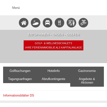
Menü
ENTSPANNEN – TAGEN – GOLFEN
GOLF- & WELLNESSCHALETS
IHRE FERIENIMMOBILIE ALS KAPITALANLAGE
Golfbuchungen
Hotelinfo
Gastronomie
Tagungsanfragen
Abrufkontingente
Angebote &
Aktionen
Informationsblätter DS