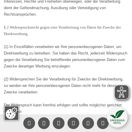
Interessen, Rechte und Freiheiten überwiegen, oder die Verarbeitung
dient der Geltendmachung, Ausübung oder Verteidigung von
Rechtsansprüchen.
§ 2 Widerspruchsrecht gegen eine Verarbeitung von Daten für Zwecke der
Direktwerbung
(1) In Einzelfällen verarbeiten wir Ihre personenbezogenen Daten, um
Direktwerbung zu betreiben. Sie haben das Recht, jederzeit Widerspruch
gegen die Verarbeitung Sie betreffender personenbezogener Daten zum
Zwecke derartiger Werbung einzulegen.
(2) Widersprechen Sie der Verarbeitung für Zwecke der Direktwerbung,
so werden wir Ihre personenbezogenen Daten nicht mehr für diese
Zwecke verarbeiten.
Der Widerspruch kann formfrei erfolgen und sollte möglichst gerichtet
werden an:
Gut Heckenhof Hotel & Golfresort an der Sieg GmbH & Co.KG






– Widerspruch Datenschutz –
Heckerhof 5; 53783 Eitorf