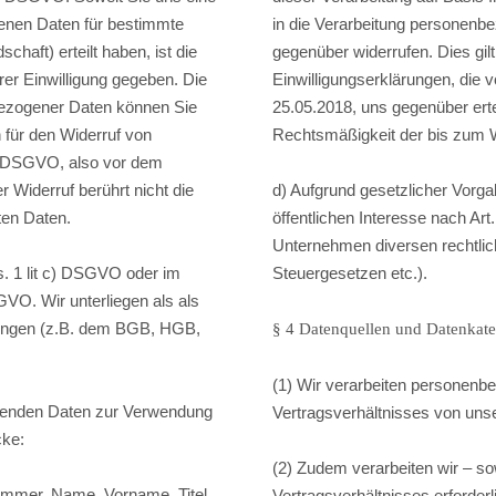
genen Daten für bestimmte
in die Verarbeitung personenb
haft) erteilt haben, ist die
gegenüber widerrufen. Dies gil
rer Einwilligung gegeben. Die
Einwilligungserklärungen, die
nbezogener Daten können Sie
25.05.2018, uns gegenüber ertei
h für den Widerruf von
Rechtsmäßigkeit der bis zum 
er DSGVO, also vor dem
r Widerruf berührt nicht die
d) Aufgrund gesetzlicher Vorga
ten Daten.
öffentlichen Interesse nach Art
Unternehmen diversen rechtli
s. 1 lit c) DSGVO oder im
Steuergesetzen etc.).
SGVO. Wir unterliegen als als
htungen (z.B. dem BGB, HGB,
§ 4 Datenquellen und Datenkate
(1) Wir verarbeiten personenb
lgenden Daten zur Verwendung
Vertragsverhältnisses von uns
cke:
(2) Zudem verarbeiten wir – so
mmer, Name, Vorname, Titel,
Vertragsverhältnisses erforder