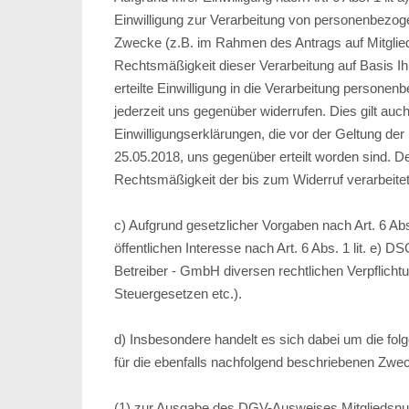
Einwilligung zur Verarbeitung von personenbezo
Zwecke (z.B. im Rahmen des Antrags auf Mitgliedsc
Rechtsmäßigkeit dieser Verarbeitung auf Basis Ih
erteilte Einwilligung in die Verarbeitung persone
jederzeit uns gegenüber widerrufen. Dies gilt auc
Einwilligungserklärungen, die vor der Geltung d
25.05.2018, uns gegenüber erteilt worden sind. De
Rechtsmäßigkeit der bis zum Widerruf verarbeite
c) Aufgrund gesetzlicher Vorgaben nach Art. 6 Ab
öffentlichen Interesse nach Art. 6 Abs. 1 lit. e) D
Betreiber - GmbH diversen rechtlichen Verpflic
Steuergesetzen etc.).
d) Insbesondere handelt es sich dabei um die fo
für die ebenfalls nachfolgend beschriebenen Zwe
(1) zur Ausgabe des DGV-Ausweises Mitgliedsnu