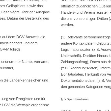
des Golfspielers sowie das
öffentlich zugänglichen Quelle
 Geschlecht, Jahr der Ausgabe
Handels- und Vereinsregister, 
ses, Datum der Bestellung des
die uns von sonstigen Dritten (
,
werden.
ens auf dem DGV-Ausweis die
(3) Relevante personenbezoge
usweisinhabers und dem
andere Kontaktdaten, Geburtst
V-Mitglieds,
Legitimationsdaten (z.B. Auswe
Unterschrift). Darüber hinaus 
fikationsnummer Name, Vorname,
Zahlungsauftrag), Daten aus de
ubnummer,
(z.B. Rechnungsdaten), Informat
Bonitätsdaten, Herkunft von V
zen die Länderkennzeichen und
Dokumentationsdaten (z.B. Ve
den genannten Kategorien verg
ttlung von Ranglisten und für
§ 5 Speicherdauer
e LGV die Wettspielergebnisse