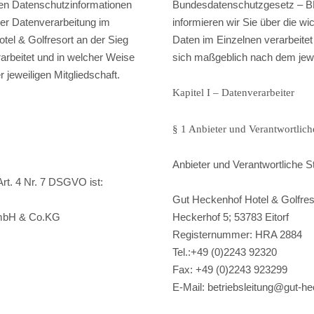
en Datenschutzinformationen
Bundesdatenschutzgesetz – BD
der Datenverarbeitung im
informieren wir Sie über die w
tel & Golfresort an der Sieg
Daten im Einzelnen verarbeitet
rbeitet und in welcher Weise
sich maßgeblich nach dem jewei
 jeweiligen Mitgliedschaft.
Kapitel I – Datenverarbeiter
§ 1 Anbieter und Verantwortliche
Anbieter und Verantwortliche S
Art. 4 Nr. 7 DSGVO ist:
Gut Heckenhof Hotel & Golfre
GmbH & Co.KG
Heckerhof 5; 53783 Eitorf
Registernummer: HRA 2884
Tel.:+49 (0)2243 92320
Fax: +49 (0)2243 923299
E-Mail: betriebsleitung@gut-h