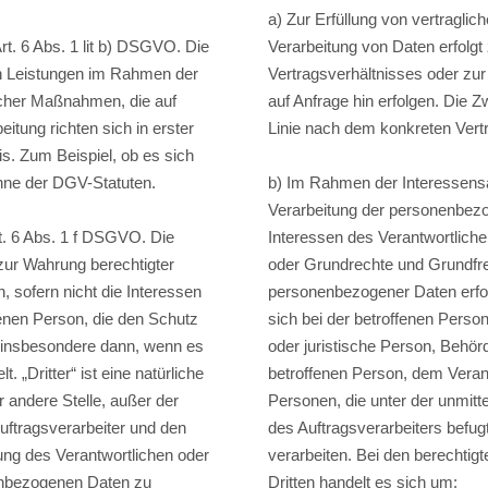
a) Zur Erfüllung von vertraglic
Art. 6 Abs. 1 lit b) DSGVO. Die
Verarbeitung von Daten erfolg
on Leistungen im Rahmen der
Vertragsverhältnisses oder zu
licher Maßnahmen, die auf
auf Anfrage hin erfolgen. Die Z
itung richten sich in erster
Linie nach dem konkreten Vertr
s. Zum Beispiel, ob es sich
nne der DGV-Statuten.
b) Im Rahmen der Interessens
Verarbeitung der personenbezo
. 6 Abs. 1 f DSGVO. Die
Interessen des Verantwortlichen
zur Wahrung berechtigter
oder Grundrechte und Grundfre
, sofern nicht die Interessen
personenbezogener Daten erfo
fenen Person, die den Schutz
sich bei der betroffenen Person 
 insbesondere dann, wenn es
oder juristische Person, Behörd
. „Dritter“ ist eine natürliche
betroffenen Person, dem Veran
r andere Stelle, außer der
Personen, die unter der unmitt
uftragsverarbeiter und den
des Auftragsverarbeiters befu
ung des Verantwortlichen oder
verarbeiten. Bei den berechtig
nenbezogenen Daten zu
Dritten handelt es sich um: