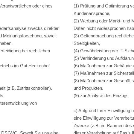
Verantwortlichen oder eines
(1) Prüfung und Optimierung v
Kundenansprache,
(2) Werbung oder Markt- und M
edarfsanalyse zwecks direkter
Daten nicht widersprochen ha
nd Meinungsforschung, soweit
(3) Geltendmachung rechtlicher
 haben,
Streitigkeiten,
teidigung bei rechtlichen
(4) Gewährleistung der IT-Sich
(5) Verhinderung und Aufklärun
Betriebs im Gut Heckenhof
(6) Maßnahmen zur Gebäude und
(7) Maßnahmen zur Sicherstel
(8) Maßnahmen zur Geschäftss
 (z.B. Zutrittskontrollen),
und Produkten.
ts,
(9) zur Analyse des Einzugs
terentwicklung von
c) Aufgrund Ihrer Einwilligung 
eine Einwilligung zur Verarbe
Zwecke (z.B. im Rahmen des Auf
t a) DSGVO. Soweit Sie uns eine
dieser Verarbeitung auf Basis Ih