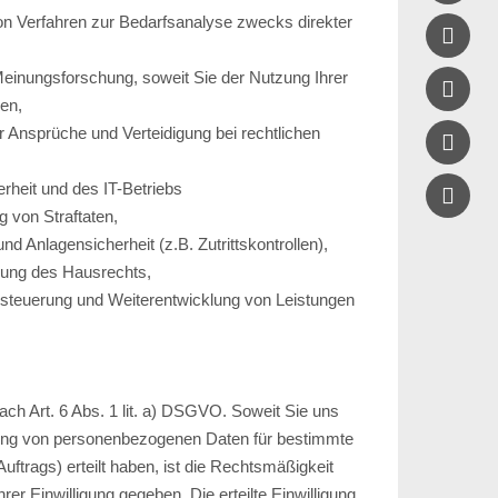
on Verfahren zur Bedarfsanalyse zwecks direkter

einungsforschung, soweit Sie der Nutzung Ihrer

ben,
 Ansprüche und Verteidigung bei rechtlichen

erheit und des IT-Betriebs

g von Straftaten,
 Anlagensicherheit (z.B. Zutrittskontrollen),
lung des Hausrechts,
teuerung und Weiterentwicklung von Leistungen
nach Art. 6 Abs. 1 lit. a) DSGVO. Soweit Sie uns
itung von personenbezogenen Daten für bestimmte
trags) erteilt haben, ist die Rechtsmäßigkeit
rer Einwilligung gegeben. Die erteilte Einwilligung