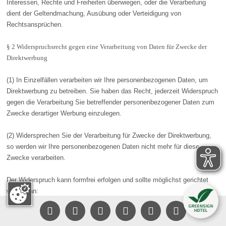
Interessen, Rechte und Freiheiten überwiegen, oder die Verarbeitung
dient der Geltendmachung, Ausübung oder Verteidigung von
Rechtsansprüchen.
§ 2 Widerspruchsrecht gegen eine Verarbeitung von Daten für Zwecke der
Direktwerbung
(1) In Einzelfällen verarbeiten wir Ihre personenbezogenen Daten, um
Direktwerbung zu betreiben. Sie haben das Recht, jederzeit Widerspruch
gegen die Verarbeitung Sie betreffender personenbezogener Daten zum
Zwecke derartiger Werbung einzulegen.
(2) Widersprechen Sie der Verarbeitung für Zwecke der Direktwerbung,
so werden wir Ihre personenbezogenen Daten nicht mehr für diese
Zwecke verarbeiten.
Der Widerspruch kann formfrei erfolgen und sollte möglichst gerichtet
werden an:
Gut Heckenhof Hotel & Golfresort an der Sieg GmbH & Co.KG






– Widerspruch Datenschutz –
Heckerhof 5; 53783 Eitorf