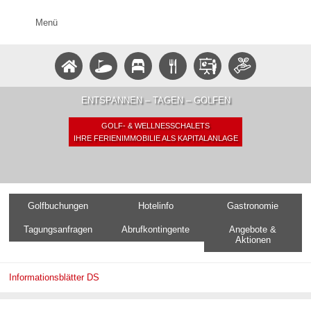
Menü
ENTSPANNEN – TAGEN – GOLFEN
GOLF- & WELLNESSCHALETS
IHRE FERIENIMMOBILIE ALS KAPITALANLAGE
Golfbuchungen
Hotelinfo
Gastronomie
Tagungsanfragen
Abrufkontingente
Angebote &
Aktionen
Informationsblätter DS