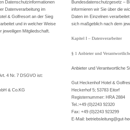
en Datenschutzinformationen
Bundesdatenschutzgesetz – BD
der Datenverarbeitung im
informieren wir Sie über die w
tel & Golfresort an der Sieg
Daten im Einzelnen verarbeitet
rbeitet und in welcher Weise
sich maßgeblich nach dem jewei
 jeweiligen Mitgliedschaft.
Kapitel I – Datenverarbeiter
§ 1 Anbieter und Verantwortliche
Anbieter und Verantwortliche S
Art. 4 Nr. 7 DSGVO ist:
Gut Heckenhof Hotel & Golfre
GmbH & Co.KG
Heckerhof 5; 53783 Eitorf
Registernummer: HRA 2884
Tel.:+49 (0)2243 92320
Fax: +49 (0)2243 923299
E-Mail: betriebsleitung@gut-h