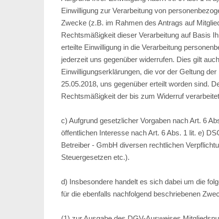
Einwilligung zur Verarbeitung von personenbezo
Zwecke (z.B. im Rahmen des Antrags auf Mitgliedsc
Rechtsmäßigkeit dieser Verarbeitung auf Basis Ih
erteilte Einwilligung in die Verarbeitung persone
jederzeit uns gegenüber widerrufen. Dies gilt auc
Einwilligungserklärungen, die vor der Geltung d
25.05.2018, uns gegenüber erteilt worden sind. De
Rechtsmäßigkeit der bis zum Widerruf verarbeite
c) Aufgrund gesetzlicher Vorgaben nach Art. 6 Ab
öffentlichen Interesse nach Art. 6 Abs. 1 lit. e) D
Betreiber - GmbH diversen rechtlichen Verpflic
Steuergesetzen etc.).
d) Insbesondere handelt es sich dabei um die fo
für die ebenfalls nachfolgend beschriebenen Zwe
(1) zur Ausgabe des DGV-Ausweises Mitgliedsnu