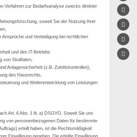
on Verfahren zur Bedarfsanalyse zwecks direkter

einungsforschung, soweit Sie der Nutzung Ihrer

ben,
 Ansprüche und Verteidigung bei rechtlichen

erheit und des IT-Betriebs

g von Straftaten,
 Anlagensicherheit (z.B. Zutrittskontrollen),
lung des Hausrechts,
teuerung und Weiterentwicklung von Leistungen
nach Art. 6 Abs. 1 lit. a) DSGVO. Soweit Sie uns
itung von personenbezogenen Daten für bestimmte
trags) erteilt haben, ist die Rechtsmäßigkeit
rer Einwilligung gegeben. Die erteilte Einwilligung