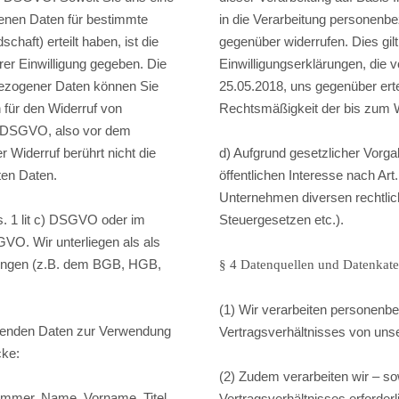
genen Daten für bestimmte
in die Verarbeitung personenb
haft) erteilt haben, ist die
gegenüber widerrufen. Dies gil
rer Einwilligung gegeben. Die
Einwilligungserklärungen, die
nbezogener Daten können Sie
25.05.2018, uns gegenüber ertei
h für den Widerruf von
Rechtsmäßigkeit der bis zum 
er DSGVO, also vor dem
r Widerruf berührt nicht die
d) Aufgrund gesetzlicher Vorga
ten Daten.
öffentlichen Interesse nach Art
Unternehmen diversen rechtli
s. 1 lit c) DSGVO oder im
Steuergesetzen etc.).
SGVO. Wir unterliegen als als
htungen (z.B. dem BGB, HGB,
§ 4 Datenquellen und Datenkate
(1) Wir verarbeiten personenb
lgenden Daten zur Verwendung
Vertragsverhältnisses von uns
cke:
(2) Zudem verarbeiten wir – so
mmer, Name, Vorname, Titel,
Vertragsverhältnisses erforder