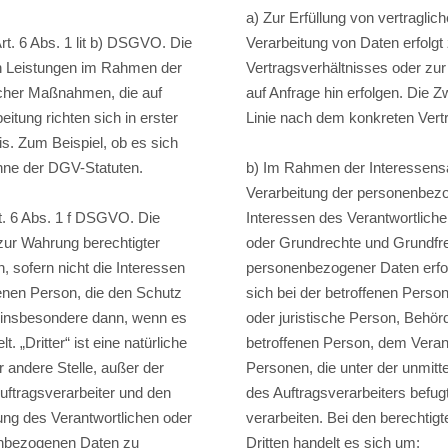
a) Zur Erfüllung von vertraglic
Art. 6 Abs. 1 lit b) DSGVO. Die
Verarbeitung von Daten erfolg
on Leistungen im Rahmen der
Vertragsverhältnisses oder zu
licher Maßnahmen, die auf
auf Anfrage hin erfolgen. Die Z
itung richten sich in erster
Linie nach dem konkreten Vertr
s. Zum Beispiel, ob es sich
nne der DGV-Statuten.
b) Im Rahmen der Interessens
Verarbeitung der personenbezo
. 6 Abs. 1 f DSGVO. Die
Interessen des Verantwortlichen
zur Wahrung berechtigter
oder Grundrechte und Grundfre
, sofern nicht die Interessen
personenbezogener Daten erfo
fenen Person, die den Schutz
sich bei der betroffenen Person 
 insbesondere dann, wenn es
oder juristische Person, Behörd
. „Dritter“ ist eine natürliche
betroffenen Person, dem Veran
r andere Stelle, außer der
Personen, die unter der unmitt
uftragsverarbeiter und den
des Auftragsverarbeiters befu
ung des Verantwortlichen oder
verarbeiten. Bei den berechtig
nenbezogenen Daten zu
Dritten handelt es sich um: