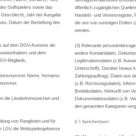
des Golfspielers sowie das
öffentlich zugänglichen Quelle
 Geschlecht, Jahr der Ausgabe
Handels- und Vereinsregister, 
ses, Datum der Bestellung des
die uns von sonstigen Dritten (
,
werden.
ens auf dem DGV-Ausweis die
(3) Relevante personenbezoge
usweisinhabers und dem
andere Kontaktdaten, Geburtst
V-Mitglieds,
Legitimationsdaten (z.B. Auswe
Unterschrift). Darüber hinaus 
fikationsnummer Name, Vorname,
Zahlungsauftrag), Daten aus de
ubnummer,
(z.B. Rechnungsdaten), Informat
Bonitätsdaten, Herkunft von V
zen die Länderkennzeichen und
Dokumentationsdaten (z.B. Ve
den genannten Kategorien verg
ttlung von Ranglisten und für
§ 5 Speicherdauer
e LGV die Wettspielergebnisse