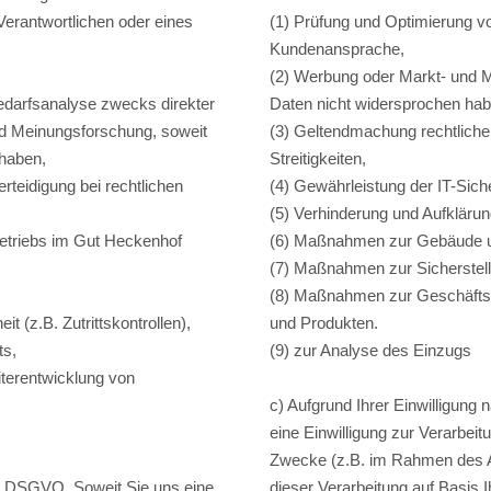
Verantwortlichen oder eines
(1) Prüfung und Optimierung v
Kundenansprache,
(2) Werbung oder Markt- und M
edarfsanalyse zwecks direkter
Daten nicht widersprochen ha
nd Meinungsforschung, soweit
(3) Geltendmachung rechtlicher
 haben,
Streitigkeiten,
teidigung bei rechtlichen
(4) Gewährleistung der IT-Sich
(5) Verhinderung und Aufklärun
Betriebs im Gut Heckenhof
(6) Maßnahmen zur Gebäude und
(7) Maßnahmen zur Sicherstel
(8) Maßnahmen zur Geschäftss
 (z.B. Zutrittskontrollen),
und Produkten.
ts,
(9) zur Analyse des Einzugs
terentwicklung von
c) Aufgrund Ihrer Einwilligung 
eine Einwilligung zur Verarbe
Zwecke (z.B. im Rahmen des Auf
t a) DSGVO. Soweit Sie uns eine
dieser Verarbeitung auf Basis Ih