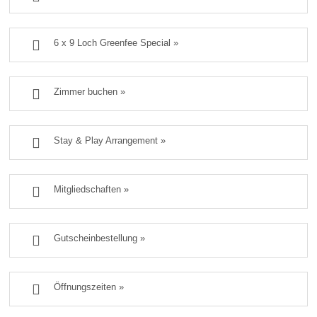

6 x 9 Loch Greenfee Special »

Zimmer buchen »

Stay & Play Arrangement »

Mitgliedschaften »

Gutscheinbestellung »

Öffnungszeiten »