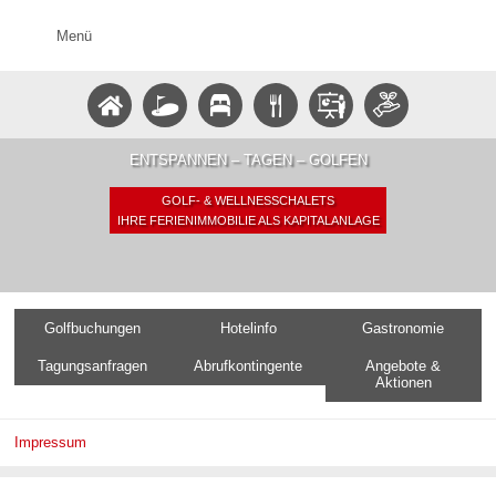
Menü
ENTSPANNEN – TAGEN – GOLFEN
GOLF- & WELLNESSCHALETS
IHRE FERIENIMMOBILIE ALS KAPITALANLAGE
Golfbuchungen
Hotelinfo
Gastronomie
Tagungsanfragen
Abrufkontingente
Angebote &
Aktionen
Impressum