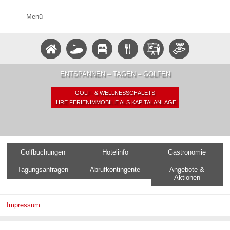
Menü
ENTSPANNEN – TAGEN – GOLFEN
GOLF- & WELLNESSCHALETS
IHRE FERIENIMMOBILIE ALS KAPITALANLAGE
Golfbuchungen
Hotelinfo
Gastronomie
Tagungsanfragen
Abrufkontingente
Angebote &
Aktionen
Impressum