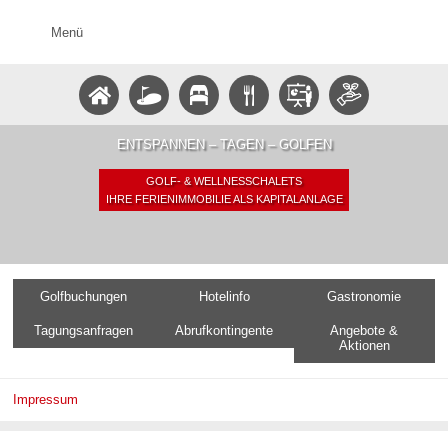
Menü
ENTSPANNEN – TAGEN – GOLFEN
GOLF- & WELLNESSCHALETS
IHRE FERIENIMMOBILIE ALS KAPITALANLAGE
Golfbuchungen
Hotelinfo
Gastronomie
Tagungsanfragen
Abrufkontingente
Angebote &
Aktionen
Impressum