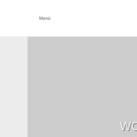
Menü
WO