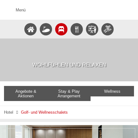
Menü
WOHLFÜHLEN UND RELAXEN
Angebote &
Stay & Play
Wellness
Aktionen
Arrangement
Hotel
Golf- und Wellnesschalets
