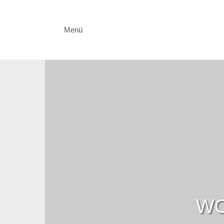
Menü
WO