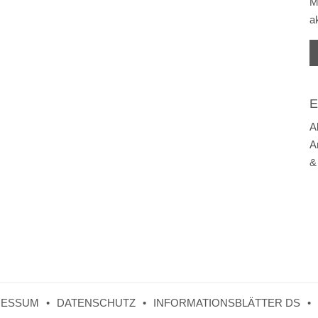
M
a
E
A
A
&
RESSUM
DATENSCHUTZ
INFORMATIONSBLÄTTER DS