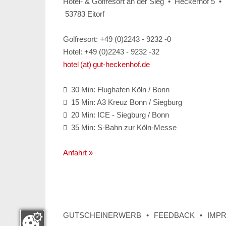
Hotel- & Golfresort an der Sieg • Heckerhof 5 •
53783 Eitorf
Golfresort: +49 (0)2243 - 9232 -0
Hotel: +49 (0)2243 - 9232 -32
hotel (at) gut-heckenhof.de
30 Min: Flughafen Köln / Bonn

15 Min: A3 Kreuz Bonn / Siegburg

20 Min: ICE - Siegburg / Bonn

35 Min: S-Bahn zur Köln-Messe

Anfahrt »
GUTSCHEINERWERB
FEEDBACK
IMP