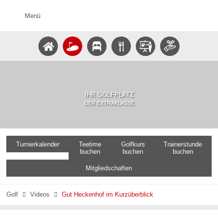
Menü
IHR GOLFPLATZ
DER EXTRAKLASSE
Turnierkalender
Teetime
Golfkurs
Trainerstunde
buchen
buchen
buchen
Mitgliedschaften
Golf
Videos
Gut Heckenhof im Kurzüberblick

