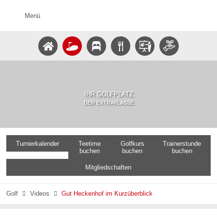
Menü
IHR GOLFPLATZ
DER EXTRAKLASSE
Turnierkalender
Teetime
Golfkurs
Trainerstunde
buchen
buchen
buchen
Mitgliedschaften
Golf
Videos
Gut Heckenhof im Kurzüberblick

