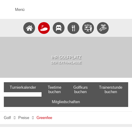
Menü
IHR GOLFPLATZ
DER EXTRAKLASSE
Turnierkalender
Teetime
Golfkurs
Trainerstunde
buchen
buchen
buchen
Mitgliedschaften
Golf
Preise
Greenfee

