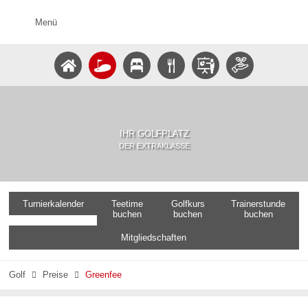
Menü
IHR GOLFPLATZ
DER EXTRAKLASSE
Turnierkalender
Teetime
Golfkurs
Trainerstunde
buchen
buchen
buchen
Mitgliedschaften
Golf
Preise
Greenfee

