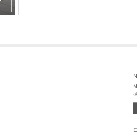
N
N
M
a
E