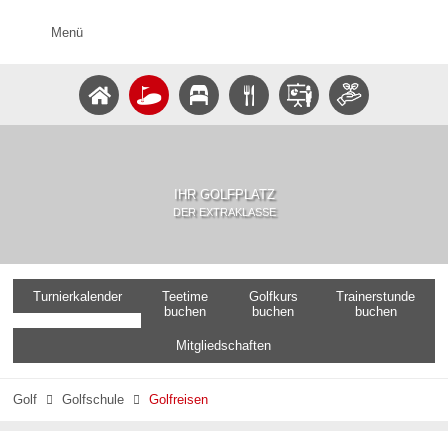
Menü
IHR GOLFPLATZ
DER EXTRAKLASSE
Turnierkalender
Teetime
Golfkurs
Trainerstunde
buchen
buchen
buchen
Mitgliedschaften
Golf
Golfschule
Golfreisen

