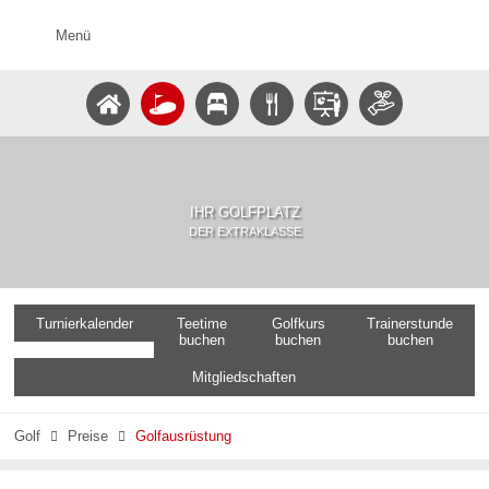
Menü
IHR GOLFPLATZ
DER EXTRAKLASSE
Turnierkalender
Teetime
Golfkurs
Trainerstunde
buchen
buchen
buchen
Mitgliedschaften
Golf
Preise
Golfausrüstung

