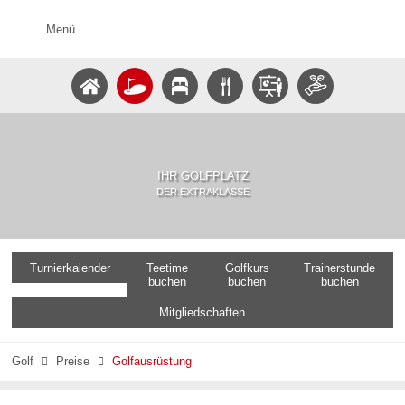
Menü
IHR GOLFPLATZ
DER EXTRAKLASSE
Turnierkalender
Teetime
Golfkurs
Trainerstunde
buchen
buchen
buchen
Mitgliedschaften
Golf
Preise
Golfausrüstung

