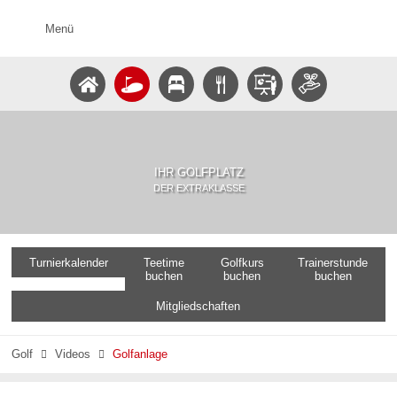
Menü
IHR GOLFPLATZ
DER EXTRAKLASSE
Turnierkalender
Teetime
Golfkurs
Trainerstunde
buchen
buchen
buchen
Mitgliedschaften
Golf
Videos
Golfanlage

