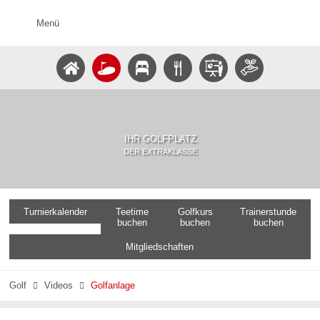
Menü
IHR GOLFPLATZ
DER EXTRAKLASSE
Turnierkalender
Teetime
Golfkurs
Trainerstunde
buchen
buchen
buchen
Mitgliedschaften
Golf
Videos
Golfanlage

