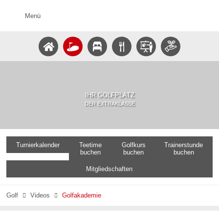
Menü
IHR GOLFPLATZ
DER EXTRAKLASSE
Turnierkalender
Teetime
Golfkurs
Trainerstunde
buchen
buchen
buchen
Mitgliedschaften
Golf
Videos
Golfakademie

