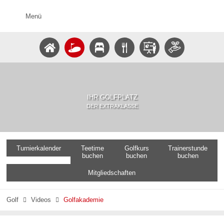
Menü
IHR GOLFPLATZ
DER EXTRAKLASSE
Turnierkalender
Teetime
Golfkurs
Trainerstunde
buchen
buchen
buchen
Mitgliedschaften
Golf
Videos
Golfakademie

