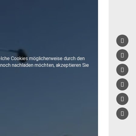




