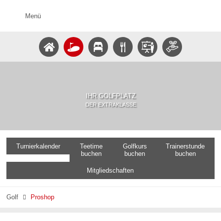
Menü
IHR GOLFPLATZ
DER EXTRAKLASSE
Turnierkalender
Teetime
Golfkurs
Trainerstunde
buchen
buchen
buchen
Mitgliedschaften
Golf
Proshop
