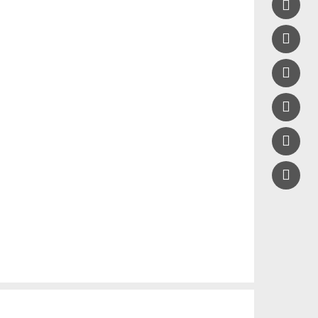




