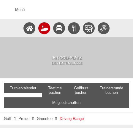
Menü
IHR GOLFPLATZ
DER EXTRAKLASSE
Turnierkalender
Teetime
Golfkurs
Trainerstunde
buchen
buchen
buchen
Mitgliedschaften
Golf
Preise
Greenfee
Driving Range


