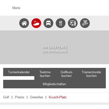
Menü
IHR GOLFPLATZ
DER EXTRAKLASSE
Turnierkalender
Teetime
Golfkurs
Trainerstunde
buchen
buchen
buchen
Mitgliedschaften
Golf
Preise
Greenfee
6-Loch-Platz


