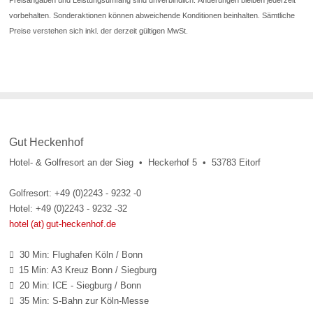
Preisangaben und Leistungsumfang sind unverbindlich. Änderungen bleiben jederzeit
vorbehalten. Sonderaktionen können abweichende Konditionen beinhalten. Sämtliche
Preise verstehen sich inkl. der derzeit gültigen MwSt.
Gut Heckenhof
Hotel- & Golfresort an der Sieg • Heckerhof 5 • 53783 Eitorf
Golfresort: +49 (0)2243 - 9232 -0
Hotel: +49 (0)2243 - 9232 -32
hotel (at) gut-heckenhof.de
30 Min: Flughafen Köln / Bonn

15 Min: A3 Kreuz Bonn / Siegburg

20 Min: ICE - Siegburg / Bonn

35 Min: S-Bahn zur Köln-Messe
