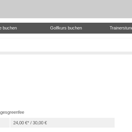
e buchen
Golfkurs buchen
Trainerstu
agesgreenfee
24,00 €* / 30,00 €