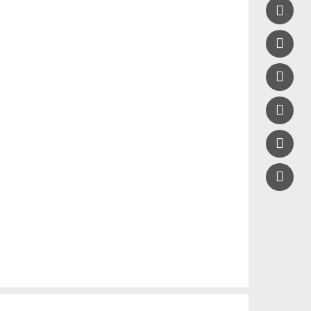




