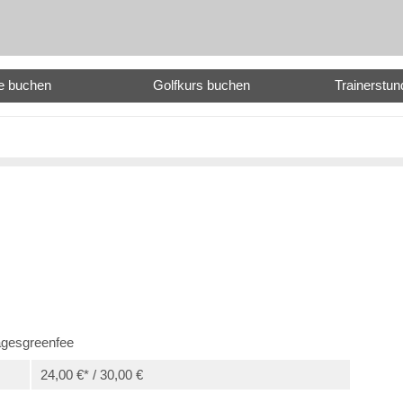
e buchen
Golfkurs buchen
Trainerstu
agesgreenfee
24,00 €* / 30,00 €