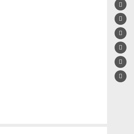




