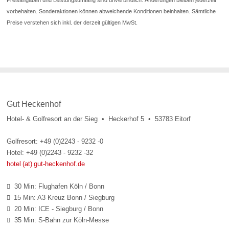
Preisangaben und Leistungsumfang sind unverbindlich. Änderungen bleiben jederzeit
vorbehalten. Sonderaktionen können abweichende Konditionen beinhalten. Sämtliche
Preise verstehen sich inkl. der derzeit gültigen MwSt.
Gut Heckenhof
Hotel- & Golfresort an der Sieg • Heckerhof 5 • 53783 Eitorf
Golfresort: +49 (0)2243 - 9232 -0
Hotel: +49 (0)2243 - 9232 -32
hotel (at) gut-heckenhof.de
30 Min: Flughafen Köln / Bonn

15 Min: A3 Kreuz Bonn / Siegburg

20 Min: ICE - Siegburg / Bonn

35 Min: S-Bahn zur Köln-Messe
