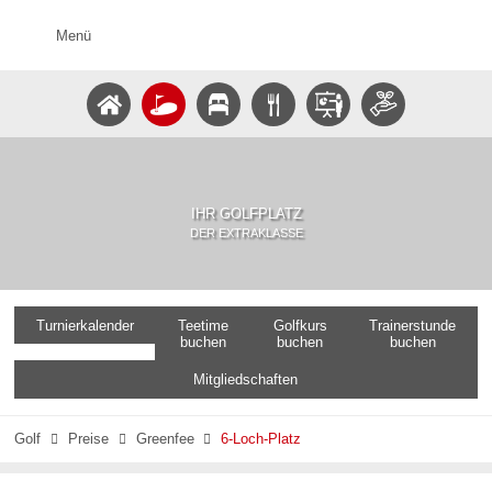
Menü
IHR GOLFPLATZ
DER EXTRAKLASSE
Turnierkalender
Teetime
Golfkurs
Trainerstunde
buchen
buchen
buchen
Mitgliedschaften
Golf
Preise
Greenfee
6-Loch-Platz


