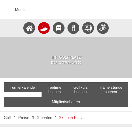
Menü
IHR GOLFPLATZ
DER EXTRAKLASSE
Turnierkalender
Teetime
Golfkurs
Trainerstunde
buchen
buchen
buchen
Mitgliedschaften
Golf
Preise
Greenfee
27-Loch-Platz


