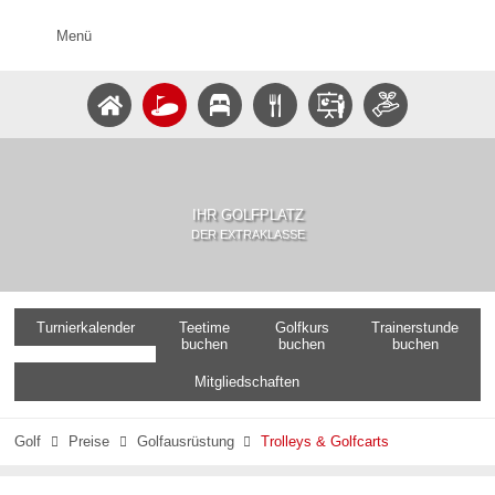
Menü
IHR GOLFPLATZ
DER EXTRAKLASSE
Turnierkalender
Teetime
Golfkurs
Trainerstunde
buchen
buchen
buchen
Mitgliedschaften
Golf
Preise
Golfausrüstung
Trolleys & Golfcarts


